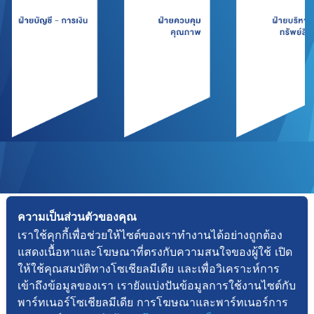
ความเป็นส่วนตัวของคุณ
บริษัท เซนเซส พร็อพเพอร์ตี้ แมเนจเม้นท์ จำกัด
เราใช้คุกกี้เพื่อช่วยให้ไซต์ของเราทำงานได้อย่างถูกต้อง
90 ซีดับเบิ้ลยู ทาวเวอร์ อาคารเอ ยูนิต เอ1801 ชั้น 18
แสดงเนื้อหาและโฆษณาที่ตรงกับความสนใจของผู้ใช้ เปิด
ถนนรัชดาภิเษก แขวงห้วยขวาง เขตห้วยขวาง กรุงเทพมหานคร 10310
ให้ใช้คุณสมบัติทางโซเชียลมีเดีย และเพื่อวิเคราะห์การ
เข้าถึงข้อมูลของเรา เรายังแบ่งปันข้อมูลการใช้งานไซต์กับ
info@senses.co.th
+ 66 2643 7595
พาร์ทเนอร์โซเชียลมีเดีย การโฆษณาและพาร์ทเนอร์การ